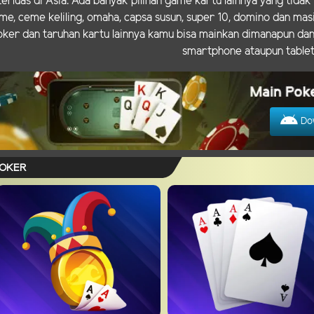
terluas di Asia. Ada banyak pilihan game kartu lainnya yang tid
me, ceme keliling, omaha, capsa susun, super 10, domino dan ma
oker dan taruhan kartu lainnya kamu bisa mainkan dimanapun dan
smartphone ataupun tablet
Dow
OKER