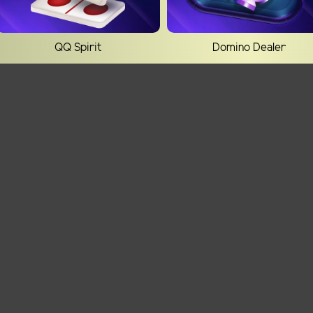
QQ Spirit
Domino Dealer